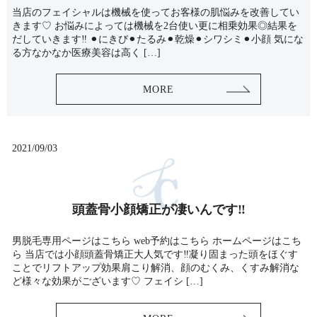
当店のフェイシャルは機械を使ってお客様の肌悩みを改善してい
きます♡ お悩みによっては機械を2台使い更に相乗効果◎結果を
だしていきます‼️ ⚫︎にきび⚫︎たるみ⚫︎乾燥⚫︎シワシミ⚫︎小顔 気にな
る方なかなか医療美容は高く […]
MORE
2021/09/03
頭蓋骨小顔矯正が凄いんです‼️
男脱毛専用ページはこちら web予約はこちら ホームページはこち
ら 当店では小顔頭蓋骨矯正大人気です‼️凝り固まった頭をほぐす
ことでリフトアップ効果肩こり解消、顔のむくみ、くすみ解消な
ど様々な効果がございます♡ フェイシ […]