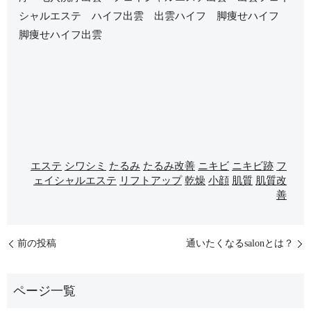
シャルエステ ハイフ出雲 出雲ハイフ 脚痩せハイフ
脚痩せハイフ出雲
エステ
シワシミ
たるみ
たるみ改善
ニキビ
ニキビ跡
フ
ェイシャルエステ
リフトアップ
乾燥
小顔
肌質
肌質改
善
前の投稿
通いたくなるsalonとは？