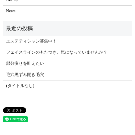
News
エステティシャン募集中！
フェイスラインのもたつき、気になっていませんか？
部分痩せを叶えたい
毛穴黒ずみ開き毛穴
(タイトルなし)