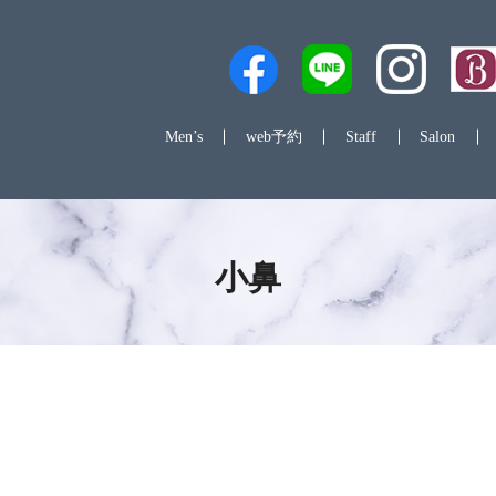
Men’s
web予約
Staff
Salon
小鼻