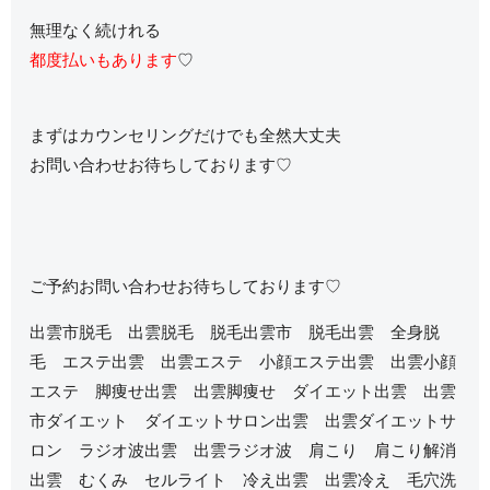
無理なく続けれる
都度払いもあります
♡
まずはカウンセリングだけでも全然大丈夫
お問い合わせお待ちしております♡
ご予約お問い合わせお待ちしております♡
出雲市脱毛 出雲脱毛 脱毛出雲市 脱毛出雲 全身脱
毛 エステ出雲 出雲エステ 小顔エステ出雲 出雲小顔
エステ 脚痩せ出雲 出雲脚痩せ ダイエット出雲 出雲
市ダイエット ダイエットサロン出雲 出雲ダイエットサ
ロン ラジオ波出雲 出雲ラジオ波 肩こり 肩こり解消
出雲 むくみ セルライト 冷え出雲 出雲冷え 毛穴洗