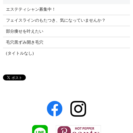
エステティシャン募集中！
フェイスラインのもたつき、気になっていませんか？
部分痩せを叶えたい
毛穴黒ずみ開き毛穴
(タイトルなし)