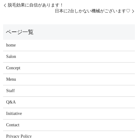
脱毛効果に自信があります！
日本に2台しかない機械がございます♡
home
Salon
Concept
Menu
Staff
Q&A
Initiative
Contact
Privacy Policy