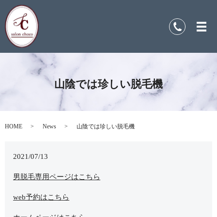
山陰では珍しい脱毛機
HOME
News
山陰では珍しい脱毛機
2021/07/13
男脱毛専用ページはこちら
web予約はこちら