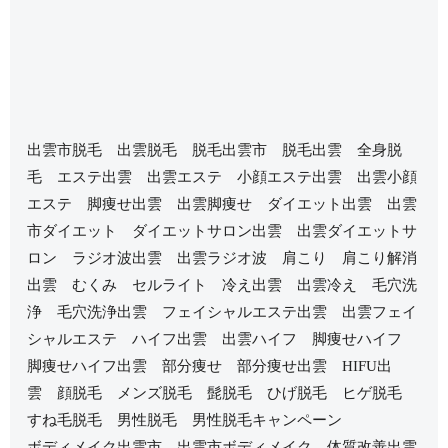
出雲市脱毛 出雲脱毛 脱毛出雲市 脱毛出雲 全身脱
毛 エステ出雲 出雲エステ 小顔エステ出雲 出雲小顔
エステ 脚痩せ出雲 出雲脚痩せ ダイエット出雲 出雲
市ダイエット ダイエットサロン出雲 出雲ダイエットサ
ロン ラジオ波出雲 出雲ラジオ波 肩こり 肩こり解消
出雲 むくみ セルライト 冷え出雲 出雲冷え 毛穴洗
浄 毛穴洗浄出雲 フェイシャルエステ出雲 出雲フェイ
シャルエステ ハイフ出雲 出雲ハイフ 脚痩せハイフ
脚痩せハイフ出雲 部分痩せ 部分痩せ出雲 HIFU出
雲 顔脱毛 メンズ脱毛 髭脱毛 ひげ脱毛 ヒゲ脱毛
すね毛脱毛 男性脱毛 男性脱毛キャンペーン
ボディメイク出雲市 出雲市ボディメイク 体質改善出雲