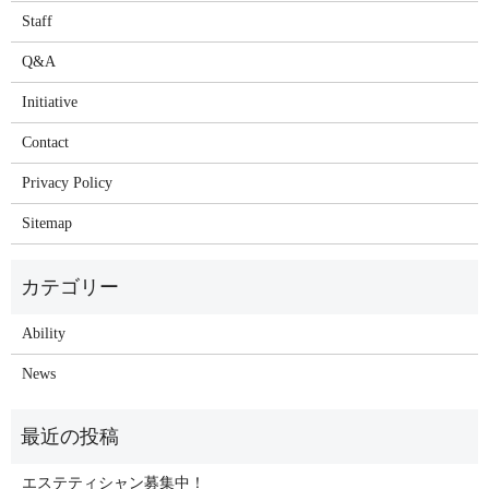
Staff
Q&A
Initiative
Contact
Privacy Policy
Sitemap
Ability
News
エステティシャン募集中！