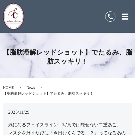
【脂肪溶解レッドショット】でたるみ、脂
肪スッキリ！
HOME
News
【脂肪溶解レッドショット】でたるみ、脂肪スッキリ！
2025/11/29
気になるフェイスライン、写真では隠せない二重あご。
マスクを外すたびに「今日むくんでる…？」ってなるあの