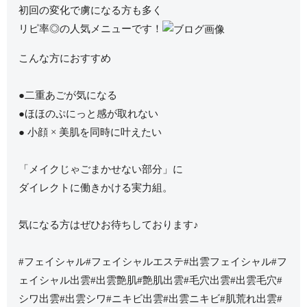
初回の変化で虜になる方も多く
リピ率◎の人気メニューです！
こんな方におすすめ
●二重あごが気になる
●ほほのぷにっと感が取れない
● 小顔 × 美肌を同時に叶えたい
「メイクじゃごまかせない部分」に
ダイレクトに働きかける実力組。
気になる方はぜひお待ちしております♪
#フェイシャル#フェイシャルエステ#出雲フェイシャル#フ
ェイシャル出雲#出雲艶肌#艶肌出雲#毛穴出雲#出雲毛穴#
シワ出雲#出雲シワ#ニキビ出雲#出雲ニキビ#肌荒れ出雲#