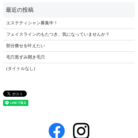
エステティシャン募集中！
フェイスラインのもたつき、気になっていませんか？
部分痩せを叶えたい
毛穴黒ずみ開き毛穴
(タイトルなし)