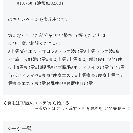
¥13,750（通常¥38,500）
のキャンペーンを実施中です。
気になっていた部分を“狙い撃ち”で変えたい方は、
ぜひ一度ご相談ください！
#出雲ダイエットサロン#ラジオ波出雲#出雲ラジオ波#肩こ
り#肩こり解消出雲#冷え出雲#出雲冷え#部分痩せ#部分痩
せ出9雲#出雲#顔脱毛#ヒゲ脱毛#ボディメイク出雲市#出雲
市ボディメイク#痩身#痩身エステ#出雲痩身#痩身出雲#出
雲痩身エステ#出雲お尻痩せ#お尻痩せ出雲
発毛は“頭皮のエステ”から始まる
～温め × ほぐし × 流す × 引き締めを1台で完結～