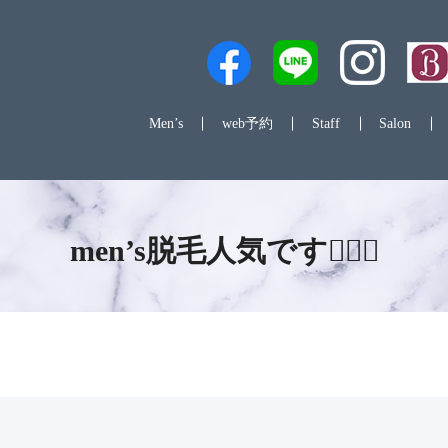
Men’s
web予約
Staff
Salon
men’s脱毛人気です🙋🏻‍♂️