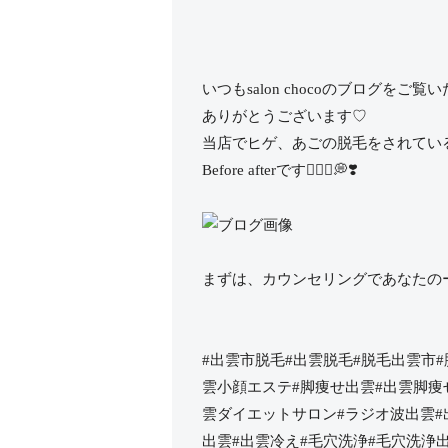
いつもsalon chocoのブログをご
ありがとうございます♡
当店でヒゲ、あごの脱毛をされてい
Before afterです🙆🏻‍♀️💭❣️
まずは、カウンセリングであなたの
#出雲市脱毛#出雲脱毛#脱毛出雲市
雲小顔エステ#脚痩せ出雲#出雲脚痩
雲ダイエットサロン#ラジオ波出雲#
出雲#出雲冷え#毛穴洗浄#毛穴洗浄