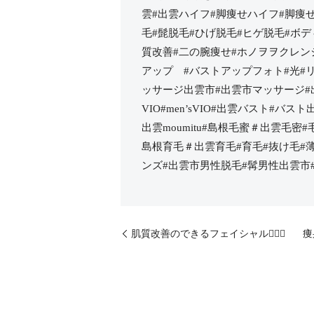
雲#出雲ハイフ#脚痩せハイフ#脚痩せ
毛#髭脱毛#ひげ脱毛#ヒゲ脱毛#ボ
質改善#二の腕痩せ#ホノヲヲクレン
アップ #バストアップフォト#光#
ッサージ出雲市#出雲市マッサージ#出
VIO#men’sVIO#出雲バスト#バス
出雲moumitu#島根毛蜜＃出雲毛
島根育毛＃出雲育毛#育毛#抜け毛#
ンズ#出雲市男性脱毛#髯男性出雲市
肌質改善のできるフェイシャル💆🏻‍♀️
痩