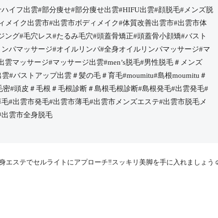
ハイフ出雲#部分痩せ#部分痩せ出雲#HIFU出雲#顔脱毛#メンズ脱
ディメイク出雲市#出雲市ボディメイク#体質改善出雲市#出雲市体
ジング#毛穴レス#たるみ毛穴#頭蓋骨矯正#頭蓋骨小顔矯#バスト
リンパマッサージ#オイルリンパ#全身オイルリンパマッサージ#マ
雲マッサージ#マッサージ出雲#men’s脱毛#男性脱毛＃メンズ
ト出雲#バストアップ出雲＃髪の毛＃育毛#moumitu#島根moumitu＃
密#毛密#頭皮＃毛根＃毛根診断＃島根毛根診断#島根発毛#出雲発毛#
薄毛#出雲市発毛#出雲市薄毛#出雲市メンズエステ#出雲市脱毛メ
#出雲市全身脱毛
身エステでセルライトにアプローチ‼️スッキリ美脚を手に入れましょう☺