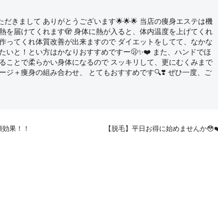
覧いただきまして ありがとうございます🌟🌟🌟 当店の痩身エステは機
熱を届けてくれます🫣 身体に熱が入ると、体内温度を上げてくれ
を作ってくれ体質改善が出来ますので ダイエットをしてて、なかな
たいと！とい方はかなりおすすめですー🫢✨❤️ また、ハンドでほ
入ることで柔らかい身体になるので スッキリして、更にむくみまで
サージ＋痩身の組み合わせ、 とてもおすすめです🔍❣️ ぜひ一度、ご
顔効果！！
【脱毛】平日お得に始めませんか😳❤