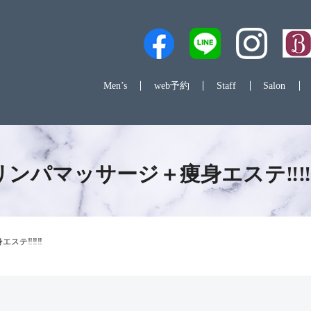
Men’s
web予約
Staff
Salon
リンパマッサージ＋痩身エステ‼️‼️‼
テ‼️‼️‼️