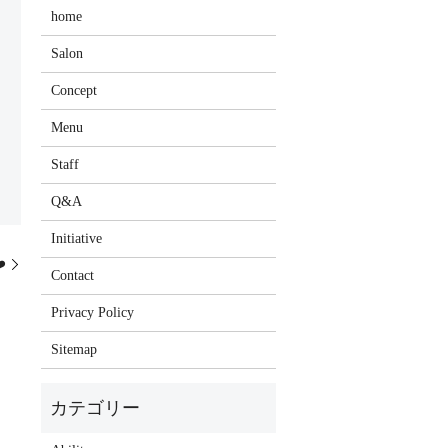
home
Salon
Concept
Menu
Staff
Q&A
Initiative
️
Contact
Privacy Policy
Sitemap