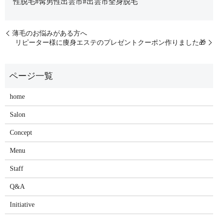
性脱毛#髯男性出雲市#出雲市全身脱毛
薄毛のお悩みがある方へ
リピーター様に痩身エステのプレゼントクーポン作りました🎁
home
Salon
Concept
Menu
Staff
Q&A
Initiative