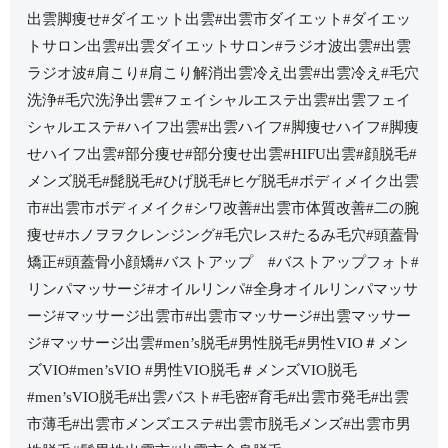
出雲脚痩せ#ダイエット出雲#出雲市ダイエット#ダイエッ
トサロン出雲#出雲ダイエットサロン#ラジオ波出雲#出雲
ラジオ波#肩こり#肩こり解消出雲冷え出雲#出雲冷え#毛穴
洗浄#毛穴洗浄出雲#フェイシャルエステ出雲#出雲フェイ
シャルエステ#ハイフ出雲#出雲ハイフ#脚痩せハイフ#脚痩
せハイフ出雲#部分痩せ#部分痩せ出雲#HIFU出雲#顔脱毛#
メンズ脱毛#髭脱毛#ひげ脱毛#ヒゲ脱毛#ボディメイク出雲
市#出雲市ボディメイク#シワ改善#出雲市体質改善#二の腕
痩せ#ホノヲヲクレンジング#毛穴レス#たるみ毛穴#頭蓋骨
矯正#頭蓋骨小顔矯#バストアップ #バストアップフォト#
リンパマッサージ#オイルリンパ#全身オイルリンパマッサ
ージ#マッサージ出雲市#出雲市マッサージ#出雲マッサー
ジ#マッサージ出雲#men’s脱毛#男性脱毛#男性VIO＃メン
ズVIO#men’sVIO #男性VIO脱毛＃メンズVIO脱毛
#men’sVIO脱毛#出雲バスト#毛密#育毛#出雲市発毛#出雲
市薄毛#出雲市メンズエステ#出雲市脱毛メンズ#出雲市男