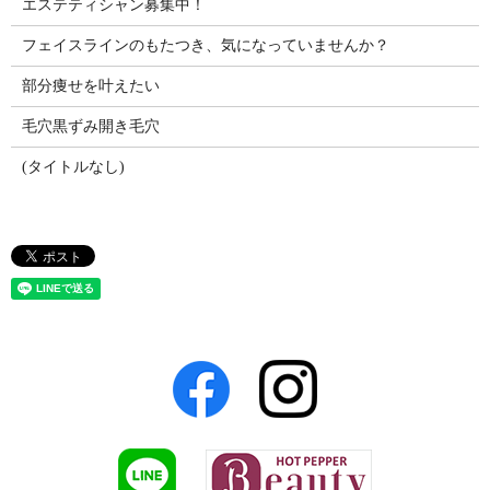
エステティシャン募集中！
フェイスラインのもたつき、気になっていませんか？
部分痩せを叶えたい
毛穴黒ずみ開き毛穴
(タイトルなし)