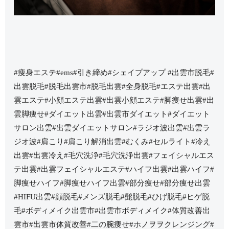
#痩身エステ#ems#引き締め#シェイプアップ #出雲市脱毛#
出雲脱毛#脱毛出雲市#脱毛出雲#全身脱毛#エステ出雲#出
雲エステ#小顔エステ出雲#出雲小顔エステ#脚痩せ出雲#出
雲脚痩せ#ダイエット出雲#出雲市ダイエット#ダイエット
サロン出雲#出雲ダイエットサロン#ラジオ波出雲#出雲ラ
ジオ波#肩こり#肩こり解消出雲#むくみ#セルライト#冷え
出雲#出雲冷え#毛穴洗浄#毛穴洗浄出雲#フェイシャルエス
テ出雲#出雲フェイシャルエステ#ハイフ出雲#出雲ハイフ#
脚痩せハイフ#脚痩せハイフ出雲#部分痩せ#部分痩せ出雲
#HIFU出雲#顔脱毛#メンズ脱毛#髭脱毛#ひげ脱毛#ヒゲ脱
毛#ボディメイク出雲市#出雲市ボディメイク#体質改善出
雲市#出雲市体質改善#二の腕痩せ#ホノヲヲクレンジング#