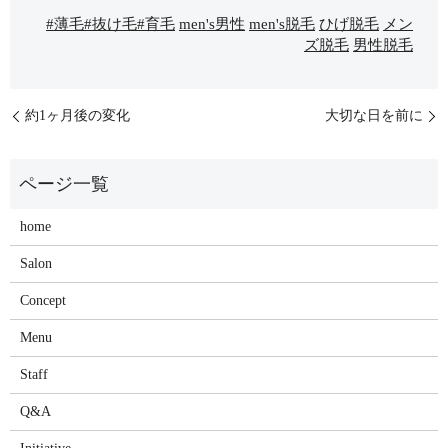
#薄毛#抜け毛#育毛
men's男性
men's脱毛
ひげ脱毛
メン
ズ脱毛
男性脱毛
約1ヶ月後の変化
大切な日を前に
home
Salon
Concept
Menu
Staff
Q&A