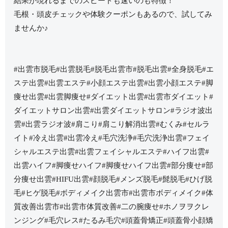
結果が現れるまでのスピードも速いのも特徴！
毛根・頭皮チェックや体験クーポンもあるので、試してみ
ませんか♪
#出雲市脱毛#出雲脱毛#脱毛出雲市#脱毛出雲#全身脱毛#エ
ステ出雲#出雲エステ#小顔エステ出雲#出雲小顔エステ#脚
痩せ出雲#出雲脚痩せ#ダイエット出雲#出雲市ダイエット#
ダイエットサロン出雲#出雲ダイエットサロン#ラジオ波出
雲#出雲ラジオ波#肩こり#肩こり解消出雲#むくみ#セルラ
イト#冷え出雲#出雲冷え#毛穴洗浄#毛穴洗浄出雲#フェイ
シャルエステ出雲#出雲フェイシャルエステ#ハイフ出雲#
出雲ハイフ#脚痩せハイフ#脚痩せハイフ出雲#部分痩せ#部
分痩せ出雲#HIFU出雲#顔脱毛#メンズ脱毛#髭脱毛#ひげ脱
毛#ヒゲ脱毛#ボディメイク出雲市#出雲市ボディメイク#体
質改善出雲市#出雲市体質改善#二の腕痩せ#ホノヲヲクレ
ンジング#毛穴レス#たるみ毛穴#頭蓋骨矯正#頭蓋骨小顔矯