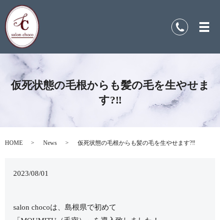
仮死状態の毛根からも髪の毛を生やせま
す?‼️
HOME
News
仮死状態の毛根からも髪の毛を生やせます?‼️
2023/08/01
salon chocoは、島根県で初めて