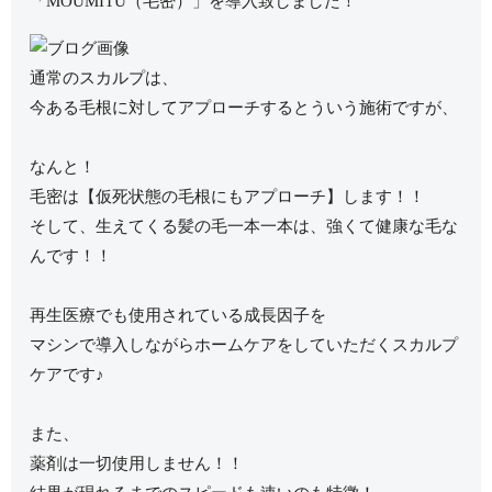
「MOUMITU（毛密）」を導入致しました！
通常のスカルプは、
今ある毛根に対してアプローチするとういう施術ですが、
なんと！
毛密は【仮死状態の毛根にもアプローチ】します！！
そして、生えてくる髪の毛一本一本は、強くて健康な毛な
んです！！
再生医療でも使用されている成長因子を
マシンで導入しながらホームケアをしていただくスカルプ
ケアです♪
また、
薬剤は一切使用しません！！