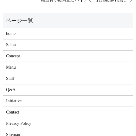
home
Salon
Concept
Menu
Staff
Q&A
Initiative
Contact
Privacy Policy
Sitemap