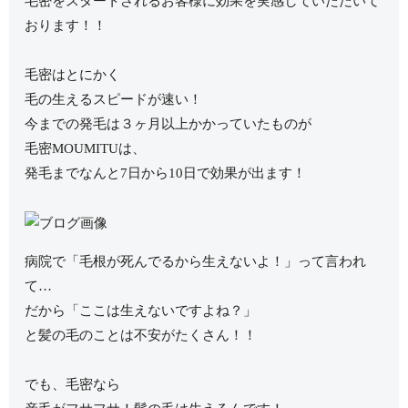
毛密をスタートされるお客様に効果を実感していただいて
おります！！
毛密はとにかく
毛の生えるスピードが速い！
今までの発毛は３ヶ月以上かかっていたものが
毛密MOUMITUは、
発毛までなんと7日から10日で効果が出ます！
病院で「毛根が死んでるから生えないよ！」って言われ
て…
だから「ここは生えないですよね？」
と髪の毛のことは不安がたくさん！！
でも、毛密なら