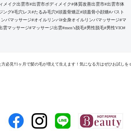
ディメイク出雲市#出雲市ボディメイク#体質改善出雲市#出雲市体
ジング#毛穴レス#たるみ毛穴#頭蓋骨矯正#頭蓋骨小顔矯#バスト
リンパマッサージ#オイルリンパ#全身オイルリンパマッサージ#マ
雲マッサージ#マッサージ出雲#men’s脱毛#男性脱毛#男性VIO#
方必見‼️
1ヶ月で髪の毛が増えて生えます！気になる方はぜひお試しを☺