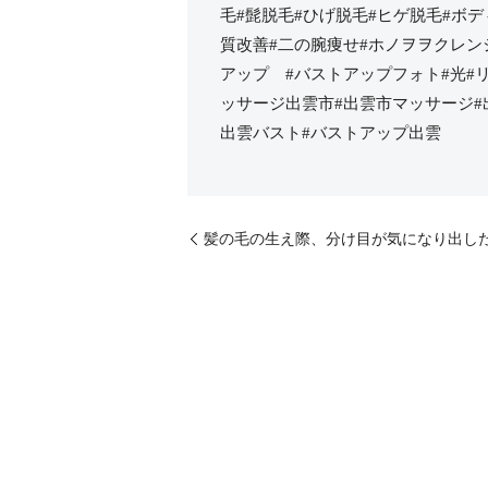
毛#髭脱毛#ひげ脱毛#ヒゲ脱毛#ボ
質改善#二の腕痩せ#ホノヲヲクレン
アップ #バストアップフォト#光#
ッサージ出雲市#出雲市マッサージ#出
出雲バスト#バストアップ出雲
髪の毛の生え際、分け目が気になり出した