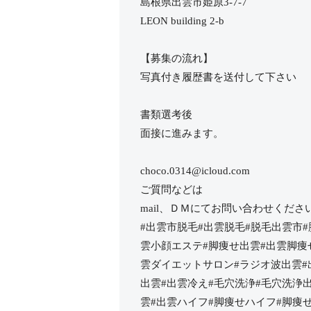
島根県出雲市姫原3-7-7
LEON building 2-b
【募集の流れ】
写真付き履歴書を送付して下さい
書類選考後
面接に進みます。
choco.0314@icloud.com
ご質問などは
mail、ＤＭにてお問い合わせくださ
#出雲市脱毛#出雲脱毛#脱毛出雲市
雲小顔エステ#脚痩せ出雲#出雲脚痩
雲ダイエットサロン#ラジオ波出雲#
出雲#出雲冷え#毛穴洗浄#毛穴洗浄
雲#出雲ハイフ#脚痩せハイフ#脚痩せ