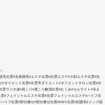
い。
#脱毛出雲#全身脱毛#エステ出雲#出雲エステ#小顔エステ出雲#出
せ#ダイエット出雲#出雲市ダイエット#ダイエットサロン出雲#出
出雲ラジオ波#肩こり#肩こり解消出雲#むくみ#セルライト#冷え
出雲#フェイシャルエステ出雲#出雲フェイシャルエステ#ハイフ出
ハイフ出雲#部分痩せ#部分痩せ出雲#HIFU出雲#顔脱毛#メンズ脱