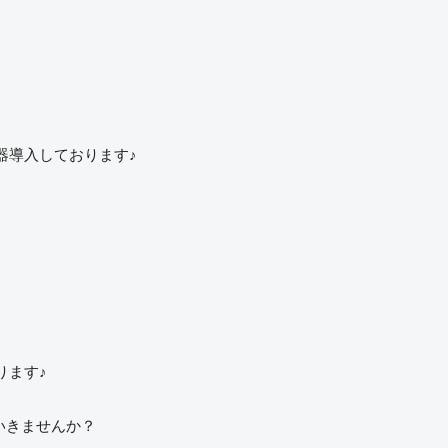
器導入しております♪
、
ります♪
ていきませんか？