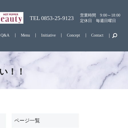
営業時間 9:00～18:00
TEL
0853-25-9123
定休日 毎週日曜日
Q&A
Menu
Initiative
Concept
Contact
たい！！