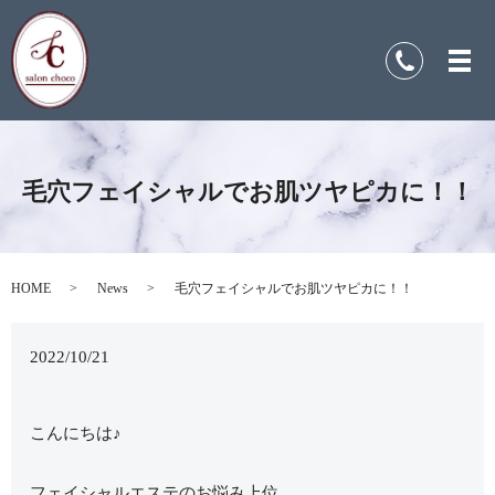
毛穴フェイシャルでお肌ツヤピカに！！
HOME
News
毛穴フェイシャルでお肌ツヤピカに！！
2022/10/21
こんにちは♪
フェイシャルエステのお悩み上位